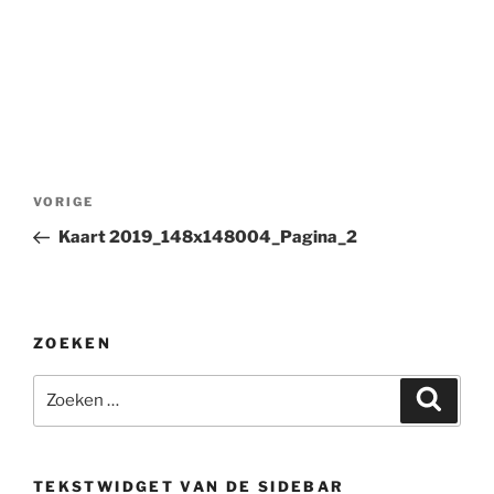
Bericht
Vorig
VORIGE
navigatie
bericht
Kaart 2019_148x148004_Pagina_2
ZOEKEN
Zoeken
Zoeke
naar:
TEKSTWIDGET VAN DE SIDEBAR