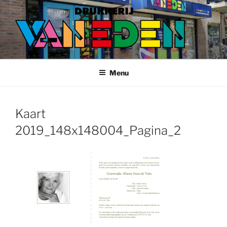
Ga
naar
de
inhoud
Menu
Kaart
2019_148x148004_Pagina_2