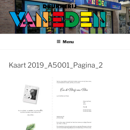
Ga
naar
de
inhoud
Menu
Kaart 2019_A5001_Pagina_2