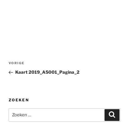
Bericht
Vorig
VORIGE
navigatie
bericht
Kaart 2019_A5001_Pagina_2
ZOEKEN
Zoeken
Zoeke
naar: