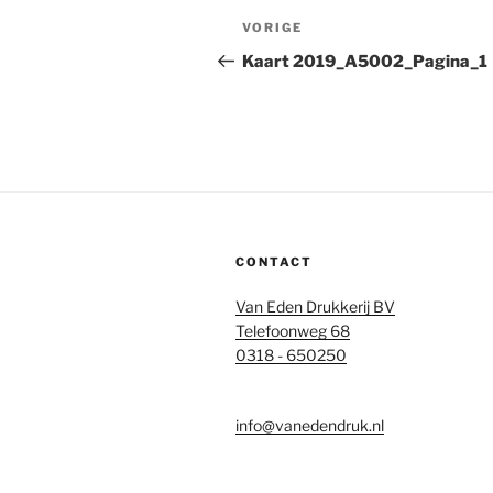
Bericht
Vorig
VORIGE
navigatie
bericht
Kaart 2019_A5002_Pagina_1
CONTACT
Van Eden Drukkerij BV
Telefoonweg 68
0318 - 650250
info@vanedendruk.nl